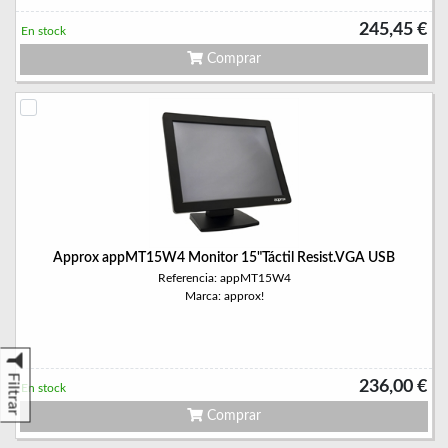
245,45 €
En stock
Comprar
Approx appMT15W4 Monitor 15"Táctil Resist.VGA USB
Referencia: appMT15W4
Marca: approx!
Filtrar
236,00 €
En stock
Comprar