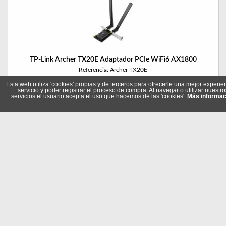
TP-Link Archer TX20E Adaptador PCIe WiFi6 AX1800
Referencia: Archer TX20E
Marca: TP-LINK
Esta web utiliza 'cookies' propias y de terceros para ofrecerle una mejor experie
servicio y poder registrar el proceso de compra. Al navegar o utilizar nuestro
servicios el usuario acepta el uso que hacemos de las 'cookies'.
Más informac
33,90 €
En stock
Comprar