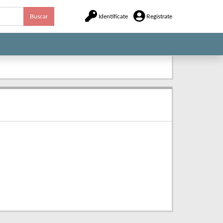
Buscar
Identifícate
Regístrate